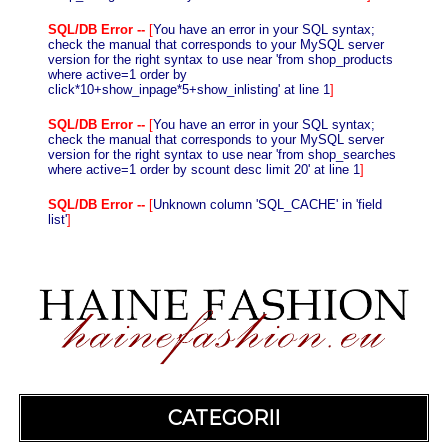
SQL/DB Error --
[
You have an error in your SQL syntax;
check the manual that corresponds to your MySQL server
version for the right syntax to use near 'from shop_products
where active=1 order by
click*10+show_inpage*5+show_inlisting' at line 1
]
SQL/DB Error --
[
You have an error in your SQL syntax;
check the manual that corresponds to your MySQL server
version for the right syntax to use near 'from shop_searches
where active=1 order by scount desc limit 20' at line 1
]
SQL/DB Error --
[
Unknown column 'SQL_CACHE' in 'field
list'
]
CATEGORII