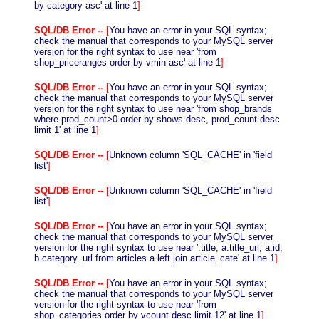
by category asc' at line 1
]
SQL/DB Error --
[
You have an error in your SQL syntax;
check the manual that corresponds to your MySQL server
version for the right syntax to use near 'from
shop_priceranges order by vmin asc' at line 1
]
SQL/DB Error --
[
You have an error in your SQL syntax;
check the manual that corresponds to your MySQL server
version for the right syntax to use near 'from shop_brands
where prod_count>0 order by shows desc, prod_count desc
limit 1' at line 1
]
SQL/DB Error --
[
Unknown column 'SQL_CACHE' in 'field
list'
]
SQL/DB Error --
[
Unknown column 'SQL_CACHE' in 'field
list'
]
SQL/DB Error --
[
You have an error in your SQL syntax;
check the manual that corresponds to your MySQL server
version for the right syntax to use near '.title, a.title_url, a.id,
b.category_url from articles a left join article_cate' at line 1
]
SQL/DB Error --
[
You have an error in your SQL syntax;
check the manual that corresponds to your MySQL server
version for the right syntax to use near 'from
shop_categories order by vcount desc limit 12' at line 1
]